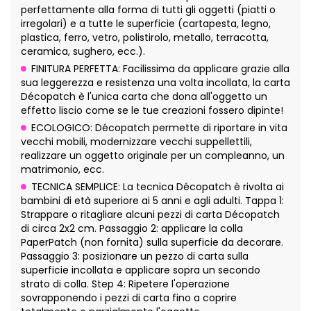
perfettamente alla forma di tutti gli oggetti (piatti o
irregolari) e a tutte le superficie (cartapesta, legno,
plastica, ferro, vetro, polistirolo, metallo, terracotta,
ceramica, sughero, ecc.).
FINITURA PERFETTA: Facilissima da applicare grazie alla
sua leggerezza e resistenza una volta incollata, la carta
Décopatch è l'unica carta che dona all'oggetto un
effetto liscio come se le tue creazioni fossero dipinte!
ECOLOGICO: Décopatch permette di riportare in vita
vecchi mobili, modernizzare vecchi suppellettili,
realizzare un oggetto originale per un compleanno, un
matrimonio, ecc.
TECNICA SEMPLICE: La tecnica Décopatch è rivolta ai
bambini di età superiore ai 5 anni e agli adulti. Tappa 1:
Strappare o ritagliare alcuni pezzi di carta Décopatch
di circa 2x2 cm. Passaggio 2: applicare la colla
PaperPatch (non fornita) sulla superficie da decorare.
Passaggio 3: posizionare un pezzo di carta sulla
superficie incollata e applicare sopra un secondo
strato di colla. Step 4: Ripetere l'operazione
sovrapponendo i pezzi di carta fino a coprire