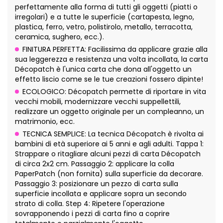
perfettamente alla forma di tutti gli oggetti (piatti o
irregolari) e a tutte le superficie (cartapesta, legno,
plastica, ferro, vetro, polistirolo, metallo, terracotta,
ceramica, sughero, ecc.).
FINITURA PERFETTA: Facilissima da applicare grazie alla
sua leggerezza e resistenza una volta incollata, la carta
Décopatch è l'unica carta che dona all'oggetto un
effetto liscio come se le tue creazioni fossero dipinte!
ECOLOGICO: Décopatch permette di riportare in vita
vecchi mobili, modernizzare vecchi suppellettili,
realizzare un oggetto originale per un compleanno, un
matrimonio, ecc.
TECNICA SEMPLICE: La tecnica Décopatch è rivolta ai
bambini di età superiore ai 5 anni e agli adulti. Tappa 1:
Strappare o ritagliare alcuni pezzi di carta Décopatch
di circa 2x2 cm. Passaggio 2: applicare la colla
PaperPatch (non fornita) sulla superficie da decorare.
Passaggio 3: posizionare un pezzo di carta sulla
superficie incollata e applicare sopra un secondo
strato di colla. Step 4: Ripetere l'operazione
sovrapponendo i pezzi di carta fino a coprire