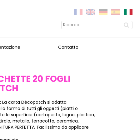
entazione
Contatto
OCHETTE 20 FOGLI
ATCH
: La carta Décopatch si adatta
a forma di tutti gli oggetti (piatti o
tte le superficie (cartapesta, legno, plastica,
stirolo, metallo, terracotta, ceramica,
INITURA PERFETTA: Facilissima da applicare
 completa