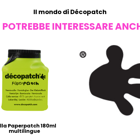
Il mondo di Décopatch
I POTREBBE INTERESSARE ANC
lla Paperpatch 180ml
multilingue