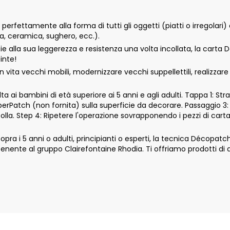
rfettamente alla forma di tutti gli oggetti (piatti o irregolari) 
tta, ceramica, sughero, ecc.).
ie alla sua leggerezza e resistenza una volta incollata, la carta
inte!
vita vecchi mobili, modernizzare vecchi suppellettili, realizzar
 ai bambini di età superiore ai 5 anni e agli adulti. Tappa 1: Str
aperPatch (non fornita) sulla superficie da decorare. Passaggio 3:
colla. Step 4: Ripetere l'operazione sovrapponendo i pezzi di car
 i 5 anni o adulti, principianti o esperti, la tecnica Décopatch si 
nte al gruppo Clairefontaine Rhodia. Ti offriamo prodotti di qu