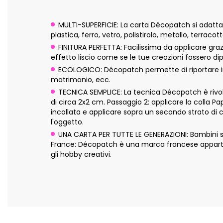
MULTI-SUPERFICIE: La carta Décopatch si adatta pe
plastica, ferro, vetro, polistirolo, metallo, terraco
FINITURA PERFETTA: Facilissima da applicare graz
effetto liscio come se le tue creazioni fossero dip
ECOLOGICO: Décopatch permette di riportare in 
matrimonio, ecc.
TECNICA SEMPLICE: La tecnica Décopatch è rivolta
di circa 2x2 cm. Passaggio 2: applicare la colla P
incollata e applicare sopra un secondo strato di 
l'oggetto.
UNA CARTA PER TUTTE LE GENERAZIONI: Bambini sopra
France: Décopatch è una marca francese appartene
gli hobby creativi.