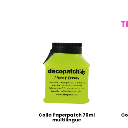
T
Colla Paperpatch 70ml
Co
multilingue