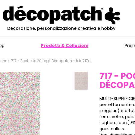
Decorazione, personalizzazione creativa e hobby
og
Prodotti & Collezioni
Pres
iche
717 - Pochette 20 fogli Décopatch - fda717o
717 - P
DÉCOP
MULTI-SUPERFICIE
perfettamente all
irregolari) e a tu
ferro, vetro, poli
sughero, ecc.).F
grazie alla s...
Vedi descrizione