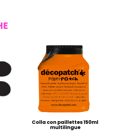
HE
Colla con paillettes 150ml
multilingue