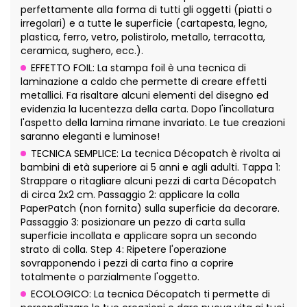
perfettamente alla forma di tutti gli oggetti (piatti o
irregolari) e a tutte le superficie (cartapesta, legno,
plastica, ferro, vetro, polistirolo, metallo, terracotta,
ceramica, sughero, ecc.).
EFFETTO FOIL: La stampa foil è una tecnica di
laminazione a caldo che permette di creare effetti
metallici. Fa risaltare alcuni elementi del disegno ed
evidenzia la lucentezza della carta. Dopo l'incollatura
l'aspetto della lamina rimane invariato. Le tue creazioni
saranno eleganti e luminose!
TECNICA SEMPLICE: La tecnica Décopatch è rivolta ai
bambini di età superiore ai 5 anni e agli adulti. Tappa 1:
Strappare o ritagliare alcuni pezzi di carta Décopatch
di circa 2x2 cm. Passaggio 2: applicare la colla
PaperPatch (non fornita) sulla superficie da decorare.
Passaggio 3: posizionare un pezzo di carta sulla
superficie incollata e applicare sopra un secondo
strato di colla. Step 4: Ripetere l'operazione
sovrapponendo i pezzi di carta fino a coprire
totalmente o parzialmente l'oggetto.
ECOLOGICO: La tecnica Décopatch ti permette di