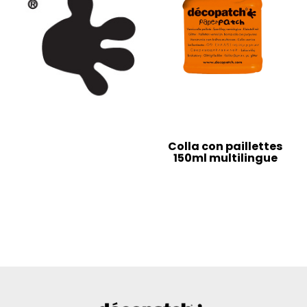
Colla con paillettes
150ml multilingue