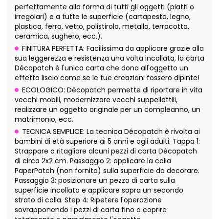
perfettamente alla forma di tutti gli oggetti (piatti o
irregolari) e a tutte le superficie (cartapesta, legno,
plastica, ferro, vetro, polistirolo, metallo, terracotta,
ceramica, sughero, ecc.).
FINITURA PERFETTA: Facilissima da applicare grazie alla
sua leggerezza e resistenza una volta incollata, la carta
Décopatch è l'unica carta che dona all'oggetto un
effetto liscio come se le tue creazioni fossero dipinte!
ECOLOGICO: Décopatch permette di riportare in vita
vecchi mobili, modernizzare vecchi suppellettili,
realizzare un oggetto originale per un compleanno, un
matrimonio, ecc.
TECNICA SEMPLICE: La tecnica Décopatch è rivolta ai
bambini di età superiore ai 5 anni e agli adulti. Tappa 1:
Strappare o ritagliare alcuni pezzi di carta Décopatch
di circa 2x2 cm. Passaggio 2: applicare la colla
PaperPatch (non fornita) sulla superficie da decorare.
Passaggio 3: posizionare un pezzo di carta sulla
superficie incollata e applicare sopra un secondo
strato di colla. Step 4: Ripetere l'operazione
sovrapponendo i pezzi di carta fino a coprire