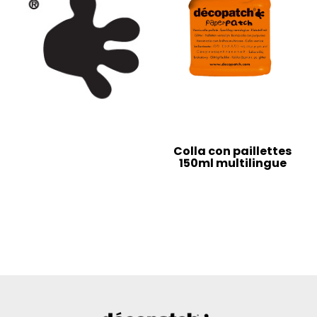
Colla con paillettes
150ml multilingue