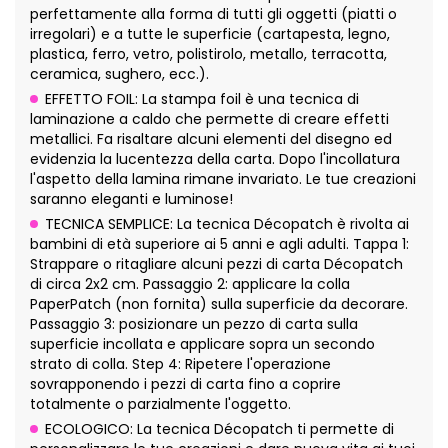
perfettamente alla forma di tutti gli oggetti (piatti o
irregolari) e a tutte le superficie (cartapesta, legno,
plastica, ferro, vetro, polistirolo, metallo, terracotta,
ceramica, sughero, ecc.).
EFFETTO FOIL: La stampa foil è una tecnica di
laminazione a caldo che permette di creare effetti
metallici. Fa risaltare alcuni elementi del disegno ed
evidenzia la lucentezza della carta. Dopo l'incollatura
l'aspetto della lamina rimane invariato. Le tue creazioni
saranno eleganti e luminose!
TECNICA SEMPLICE: La tecnica Décopatch è rivolta ai
bambini di età superiore ai 5 anni e agli adulti. Tappa 1:
Strappare o ritagliare alcuni pezzi di carta Décopatch
di circa 2x2 cm. Passaggio 2: applicare la colla
PaperPatch (non fornita) sulla superficie da decorare.
Passaggio 3: posizionare un pezzo di carta sulla
superficie incollata e applicare sopra un secondo
strato di colla. Step 4: Ripetere l'operazione
sovrapponendo i pezzi di carta fino a coprire
totalmente o parzialmente l'oggetto.
ECOLOGICO: La tecnica Décopatch ti permette di