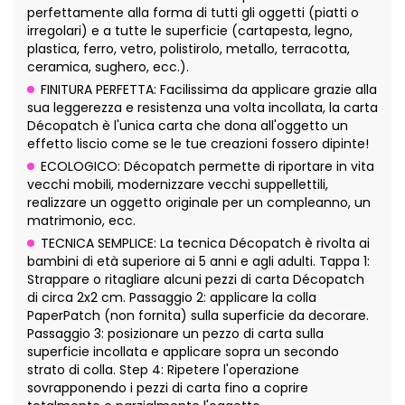
perfettamente alla forma di tutti gli oggetti (piatti o
irregolari) e a tutte le superficie (cartapesta, legno,
plastica, ferro, vetro, polistirolo, metallo, terracotta,
ceramica, sughero, ecc.).
FINITURA PERFETTA: Facilissima da applicare grazie alla
sua leggerezza e resistenza una volta incollata, la carta
Décopatch è l'unica carta che dona all'oggetto un
effetto liscio come se le tue creazioni fossero dipinte!
ECOLOGICO: Décopatch permette di riportare in vita
vecchi mobili, modernizzare vecchi suppellettili,
realizzare un oggetto originale per un compleanno, un
matrimonio, ecc.
TECNICA SEMPLICE: La tecnica Décopatch è rivolta ai
bambini di età superiore ai 5 anni e agli adulti. Tappa 1:
Strappare o ritagliare alcuni pezzi di carta Décopatch
di circa 2x2 cm. Passaggio 2: applicare la colla
PaperPatch (non fornita) sulla superficie da decorare.
Passaggio 3: posizionare un pezzo di carta sulla
superficie incollata e applicare sopra un secondo
strato di colla. Step 4: Ripetere l'operazione
sovrapponendo i pezzi di carta fino a coprire