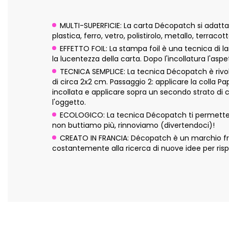
MULTI-SUPERFICIE: La carta Décopatch si adatta pe
plastica, ferro, vetro, polistirolo, metallo, terraco
EFFETTO FOIL: La stampa foil è una tecnica di l
la lucentezza della carta. Dopo l'incollatura l'as
TECNICA SEMPLICE: La tecnica Décopatch è rivolta
di circa 2x2 cm. Passaggio 2: applicare la colla P
incollata e applicare sopra un secondo strato di 
l'oggetto.
ECOLOGICO: La tecnica Décopatch ti permette di 
non buttiamo più, rinnoviamo (divertendoci)!
CREATO IN FRANCIA: Décopatch è un marchio fran
costantemente alla ricerca di nuove idee per risp