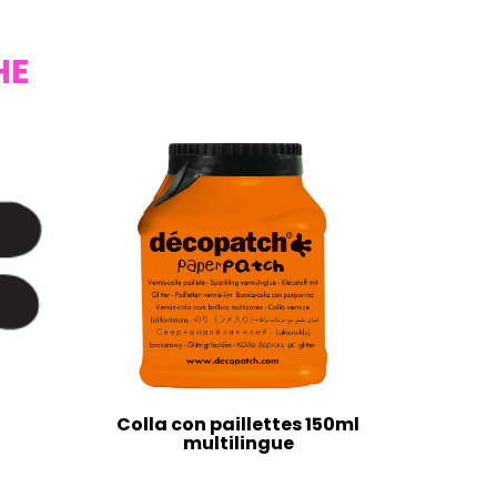
HE
Colla con paillettes 150ml
multilingue