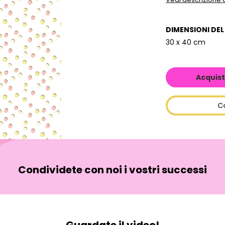
DIMENSIONI DE
30 x 40 cm
Acquist
C
Condividete con noi i vostri successi