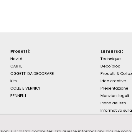
Prodotti :
La marca :
Novità
Technique
CARTE
Deco'blog
OGGETTI DA DECORARE
Prodotti & Collez
Kits
Idee creative
COLLE E VERNICI
Presentazione
PENNELLI
Menzioni legali
Piano del sito
Informativa sull
mazioni sul vostro computer. Tra queste informazioni, alcune so