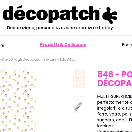
Decorazione, personalizzazione creativa e hobby
og
Prodotti & Collezioni
Pres
ette 20 fogli Décopatch Texture - fda846c
846 - P
DÉCOPA
MULTI-SUPERFICIE
perfettamente all
irregolari) e a tu
ferro, vetro, poli
sughero, ecc.). E
laminazi...
Vedi descrizione