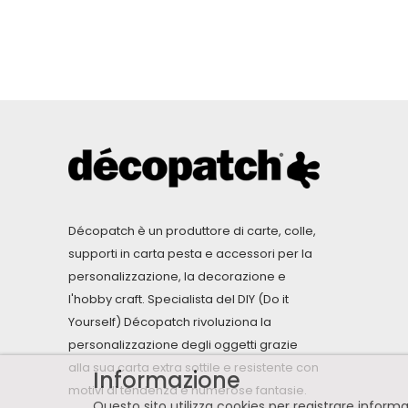
Décopatch è un produttore di carte, colle,
supporti in carta pesta e accessori per la
personalizzazione, la decorazione e
l'hobby craft. Specialista del DIY (Do it
Yourself) Décopatch rivoluziona la
personalizzazione degli oggetti grazie
alla sua carta extra sottile e resistente con
Informazione
motivi di tendenza e numerose fantasie.
Questo sito utilizza cookies per registrare infor