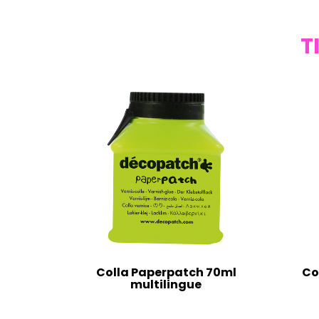
T
Colla Paperpatch 70ml
Co
multilingue