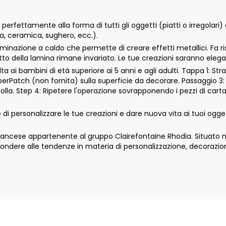
rfettamente alla forma di tutti gli oggetti (piatti o irregolari) 
tta, ceramica, sughero, ecc.).
aminazione a caldo che permette di creare effetti metallici. Fa r
petto della lamina rimane invariato. Le tue creazioni saranno eleg
 ai bambini di età superiore ai 5 anni e agli adulti. Tappa 1: Str
aperPatch (non fornita) sulla superficie da decorare. Passaggio 3:
colla. Step 4: Ripetere l'operazione sovrapponendo i pezzi di car
personalizzare le tue creazioni e dare nuova vita ai tuoi oggetti
cese appartenente al gruppo Clairefontaine Rhodia. Situato nell
ondere alle tendenze in materia di personalizzazione, decorazio