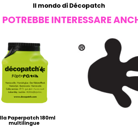
Il mondo di Décopatch
I POTREBBE INTERESSARE ANC
lla Paperpatch 180ml
multilingue