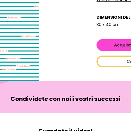
DIMENSIONI DE
30 x 40 cm
Acquist
C
Condividete con noi i vostri successi