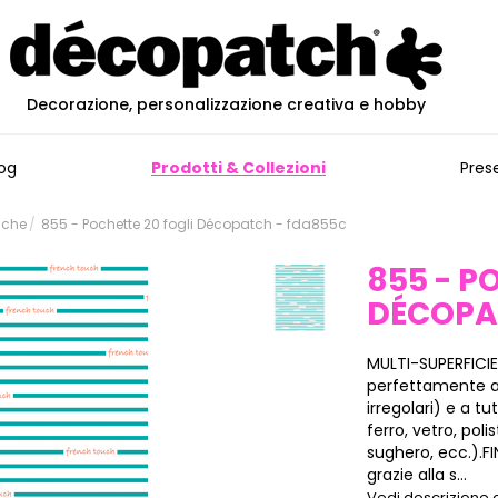
Decorazione, personalizzazione creativa e hobby
og
Prodotti & Collezioni
Pres
iche
855 - Pochette 20 fogli Décopatch - fda855c
855 - P
DÉCOP
MULTI-SUPERFICIE
perfettamente all
irregolari) e a tu
ferro, vetro, poli
sughero, ecc.).F
grazie alla s...
Vedi descrizione