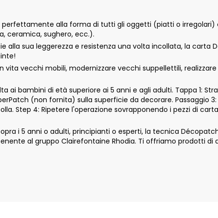
rfettamente alla forma di tutti gli oggetti (piatti o irregolari) 
tta, ceramica, sughero, ecc.).
ie alla sua leggerezza e resistenza una volta incollata, la carta
inte!
vita vecchi mobili, modernizzare vecchi suppellettili, realizzar
 ai bambini di età superiore ai 5 anni e agli adulti. Tappa 1: Str
aperPatch (non fornita) sulla superficie da decorare. Passaggio 3:
colla. Step 4: Ripetere l'operazione sovrapponendo i pezzi di car
 i 5 anni o adulti, principianti o esperti, la tecnica Décopatch si 
nte al gruppo Clairefontaine Rhodia. Ti offriamo prodotti di qu