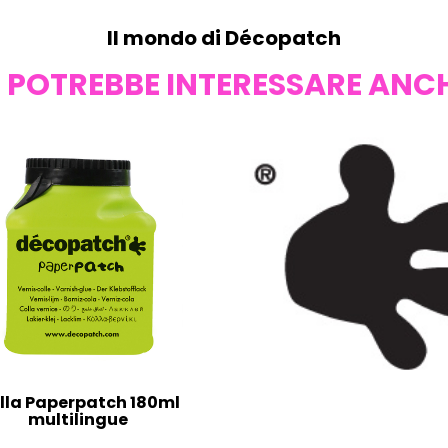
Il mondo di Décopatch
I POTREBBE INTERESSARE ANC
lla Paperpatch 180ml
multilingue