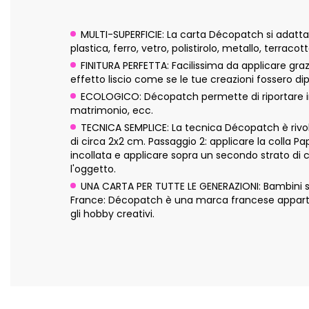
MULTI-SUPERFICIE: La carta Décopatch si adatta pe
plastica, ferro, vetro, polistirolo, metallo, terraco
FINITURA PERFETTA: Facilissima da applicare graz
effetto liscio come se le tue creazioni fossero dip
ECOLOGICO: Décopatch permette di riportare in 
matrimonio, ecc.
TECNICA SEMPLICE: La tecnica Décopatch è rivolta
di circa 2x2 cm. Passaggio 2: applicare la colla P
incollata e applicare sopra un secondo strato di 
l'oggetto.
UNA CARTA PER TUTTE LE GENERAZIONI: Bambini sopra
France: Décopatch è una marca francese appartene
gli hobby creativi.