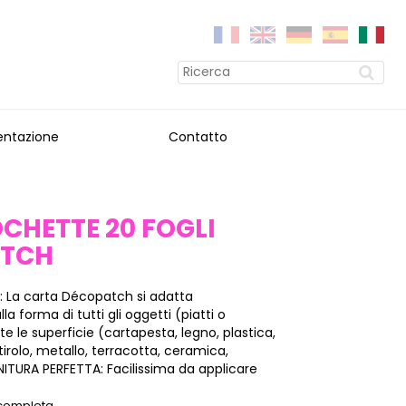
entazione
Contatto
OCHETTE 20 FOGLI
ATCH
: La carta Décopatch si adatta
a forma di tutti gli oggetti (piatti o
tte le superficie (cartapesta, legno, plastica,
stirolo, metallo, terracotta, ceramica,
INITURA PERFETTA: Facilissima da applicare
 completa