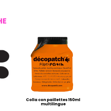
HE
Colla con paillettes 150ml
multilingue