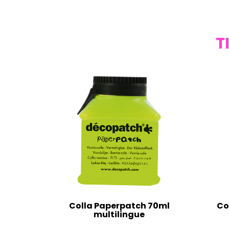
T
Colla Paperpatch 70ml
Co
multilingue