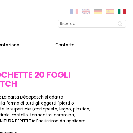
entazione
Contatto
OCHETTE 20 FOGLI
ATCH
: La carta Décopatch si adatta
a forma di tutti gli oggetti (piatti o
tte le superficie (cartapesta, legno, plastica,
stirolo, metallo, terracotta, ceramica,
INITURA PERFETTA: Facilissima da applicare
 completa