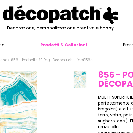
Decorazione, personalizzazione creativa e hobby
og
Prodotti & Collezioni
Pres
iche
856 - Pochette 20 fogli Décopatch - fda856c
856 - P
DÉCOP
MULTI-SUPERFICIE
perfettamente all
irregolari) e a tu
ferro, vetro, poli
sughero, ecc.). F
grazie alla...
Vedi descrizione