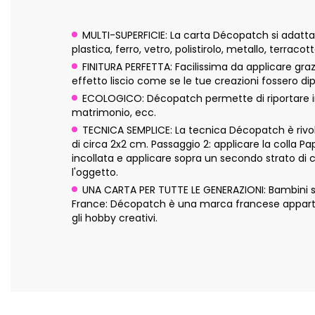
MULTI-SUPERFICIE: La carta Décopatch si adatta pe
plastica, ferro, vetro, polistirolo, metallo, terraco
FINITURA PERFETTA: Facilissima da applicare graz
effetto liscio come se le tue creazioni fossero dip
ECOLOGICO: Décopatch permette di riportare in 
matrimonio, ecc.
TECNICA SEMPLICE: La tecnica Décopatch è rivolta
di circa 2x2 cm. Passaggio 2: applicare la colla P
incollata e applicare sopra un secondo strato di 
l'oggetto.
UNA CARTA PER TUTTE LE GENERAZIONI: Bambini sopra
France: Décopatch è una marca francese appartene
gli hobby creativi.