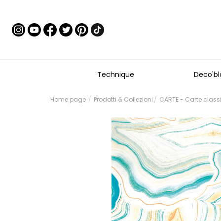
Technique
Deco'bl
Home page
Prodotti & Collezioni
CARTE - Carte class