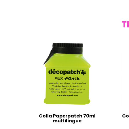
T
Colla Paperpatch 70ml
Co
multilingue