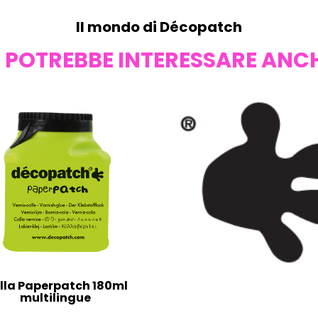
Il mondo di Décopatch
I POTREBBE INTERESSARE ANC
lla Paperpatch 180ml
multilingue