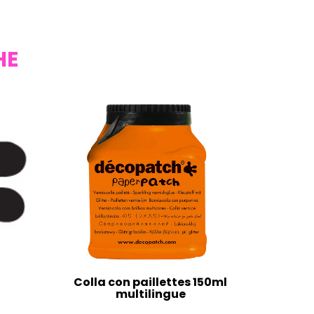
HE
Colla con paillettes 150ml
multilingue