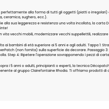
rfettamente alla forma di tutti gli oggetti (piatti o irregolari) 
tta, ceramica, sughero, ecc.).
ie alla sua leggerezza e resistenza una volta incollata, la carta
inte!
vita vecchi mobili, modernizzare vecchi suppellettili, realizzar
 ai bambini di età superiore ai 5 anni e agli adulti. Tappa 1: Str
aperPatch (non fornita) sulla superficie da decorare. Passaggio 3:
colla. Step 4: Ripetere l'operazione sovrapponendo i pezzi di car
 i 5 anni o adulti, principianti o esperti, la tecnica Décopatch si 
nte al gruppo Clairefontaine Rhodia. Ti offriamo prodotti di qu