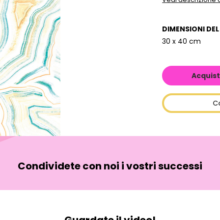
DIMENSIONI DE
30 x 40 cm
Acquist
C
Condividete con noi i vostri successi