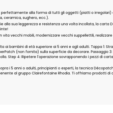
rfettamente alla forma di tutti gli oggetti (piatti o irregolari) 
tta, ceramica, sughero, ecc.).
ie alla sua leggerezza e resistenza una volta incollata, la carta
inte!
vita vecchi mobili, modernizzare vecchi suppellettili, realizzar
 ai bambini di età superiore ai 5 anni e agli adulti. Tappa 1: Str
aperPatch (non fornita) sulla superficie da decorare. Passaggio 3:
colla. Step 4: Ripetere l'operazione sovrapponendo i pezzi di car
 i 5 anni o adulti, principianti o esperti, la tecnica Décopatch si 
nte al gruppo Clairefontaine Rhodia. Ti offriamo prodotti di qu