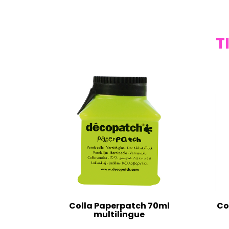
T
Colla Paperpatch 70ml
Co
multilingue