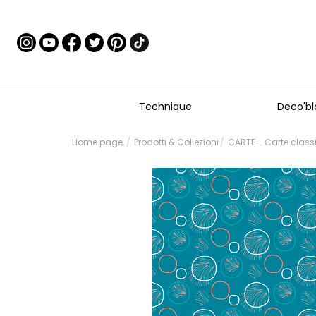
Technique
Deco'bl
Home page
Prodotti & Collezioni
CARTE - Carte class