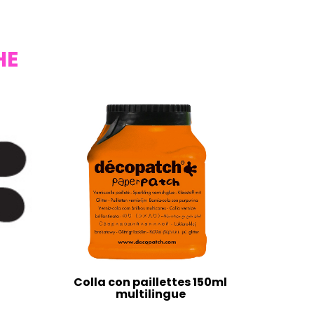
HE
Colla con paillettes 150ml
multilingue