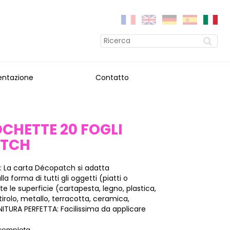
entazione
Contatto
OCHETTE 20 FOGLI
ATCH
: La carta Décopatch si adatta
a forma di tutti gli oggetti (piatti o
tte le superficie (cartapesta, legno, plastica,
stirolo, metallo, terracotta, ceramica,
INITURA PERFETTA: Facilissima da applicare
 completa