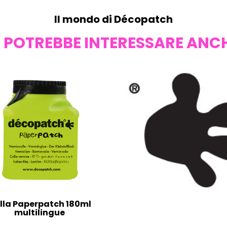
Il mondo di Décopatch
I POTREBBE INTERESSARE ANC
lla Paperpatch 180ml
multilingue