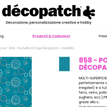
Decorazione, personalizzazione creativa e hobby
og
Prodotti & Collezioni
Pres
iche
858 - Pochette 20 fogli Décopatch - fda858c
858 - P
DÉCOP
MULTI-SUPERFICIE
perfettamente all
irregolari) e a tu
ferro, vetro, poli
sughero, ecc.).F
grazie alla s...
Vedi descrizione