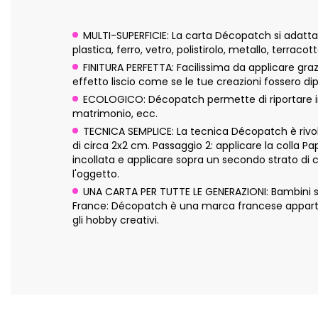
MULTI-SUPERFICIE: La carta Décopatch si adatta pe
plastica, ferro, vetro, polistirolo, metallo, terraco
FINITURA PERFETTA: Facilissima da applicare graz
effetto liscio come se le tue creazioni fossero dip
ECOLOGICO: Décopatch permette di riportare in 
matrimonio, ecc.
TECNICA SEMPLICE: La tecnica Décopatch è rivolta
di circa 2x2 cm. Passaggio 2: applicare la colla P
incollata e applicare sopra un secondo strato di 
l'oggetto.
UNA CARTA PER TUTTE LE GENERAZIONI: Bambini sopra
France: Décopatch è una marca francese appartene
gli hobby creativi.