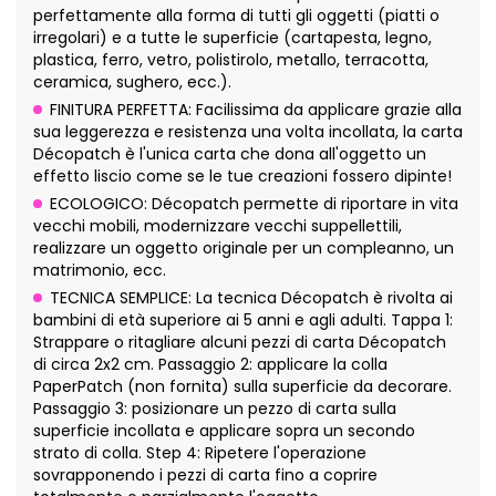
perfettamente alla forma di tutti gli oggetti (piatti o
irregolari) e a tutte le superficie (cartapesta, legno,
plastica, ferro, vetro, polistirolo, metallo, terracotta,
ceramica, sughero, ecc.).
FINITURA PERFETTA: Facilissima da applicare grazie alla
sua leggerezza e resistenza una volta incollata, la carta
Décopatch è l'unica carta che dona all'oggetto un
effetto liscio come se le tue creazioni fossero dipinte!
ECOLOGICO: Décopatch permette di riportare in vita
vecchi mobili, modernizzare vecchi suppellettili,
realizzare un oggetto originale per un compleanno, un
matrimonio, ecc.
TECNICA SEMPLICE: La tecnica Décopatch è rivolta ai
bambini di età superiore ai 5 anni e agli adulti. Tappa 1:
Strappare o ritagliare alcuni pezzi di carta Décopatch
di circa 2x2 cm. Passaggio 2: applicare la colla
PaperPatch (non fornita) sulla superficie da decorare.
Passaggio 3: posizionare un pezzo di carta sulla
superficie incollata e applicare sopra un secondo
strato di colla. Step 4: Ripetere l'operazione
sovrapponendo i pezzi di carta fino a coprire