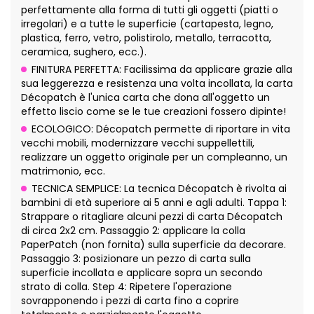
perfettamente alla forma di tutti gli oggetti (piatti o
irregolari) e a tutte le superficie (cartapesta, legno,
plastica, ferro, vetro, polistirolo, metallo, terracotta,
ceramica, sughero, ecc.).
FINITURA PERFETTA: Facilissima da applicare grazie alla
sua leggerezza e resistenza una volta incollata, la carta
Décopatch è l'unica carta che dona all'oggetto un
effetto liscio come se le tue creazioni fossero dipinte!
ECOLOGICO: Décopatch permette di riportare in vita
vecchi mobili, modernizzare vecchi suppellettili,
realizzare un oggetto originale per un compleanno, un
matrimonio, ecc.
TECNICA SEMPLICE: La tecnica Décopatch è rivolta ai
bambini di età superiore ai 5 anni e agli adulti. Tappa 1:
Strappare o ritagliare alcuni pezzi di carta Décopatch
di circa 2x2 cm. Passaggio 2: applicare la colla
PaperPatch (non fornita) sulla superficie da decorare.
Passaggio 3: posizionare un pezzo di carta sulla
superficie incollata e applicare sopra un secondo
strato di colla. Step 4: Ripetere l'operazione
sovrapponendo i pezzi di carta fino a coprire