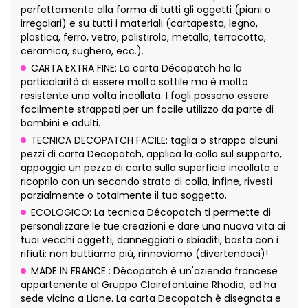
perfettamente alla forma di tutti gli oggetti (piani o
irregolari) e su tutti i materiali (cartapesta, legno,
plastica, ferro, vetro, polistirolo, metallo, terracotta,
ceramica, sughero, ecc.).
CARTA EXTRA FINE: La carta Décopatch ha la
particolarità di essere molto sottile ma è molto
resistente una volta incollata. I fogli possono essere
facilmente strappati per un facile utilizzo da parte di
bambini e adulti.
TECNICA DECOPATCH FACILE: taglia o strappa alcuni
pezzi di carta Decopatch, applica la colla sul supporto,
appoggia un pezzo di carta sulla superficie incollata e
ricoprilo con un secondo strato di colla, infine, rivesti
parzialmente o totalmente il tuo soggetto.
ECOLOGICO: La tecnica Décopatch ti permette di
personalizzare le tue creazioni e dare una nuova vita ai
tuoi vecchi oggetti, danneggiati o sbiaditi, basta con i
rifiuti: non buttiamo più, rinnoviamo (divertendoci)!
MADE IN FRANCE : Décopatch è un'azienda francese
appartenente al Gruppo Clairefontaine Rhodia, ed ha
sede vicino a Lione. La carta Decopatch è disegnata e