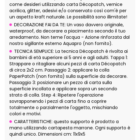
come desideri utilizzando carta Décopatch, vernice
acrilica, glitter, adesivi e/o conservato così com'è per
un aspetto kraft naturale. Le possibilità sono illimitate!
DECORAZIONE FAI DA TE: Un vaso davvero originale,
waterproof, da decorare a piacimento secondo il tuo
arredamento. Non teme l'acqua - Azione rinforzata dal
nostro sigillante esterno Aquapro (non fornito).
TECNICA SEMPLICE: La tecnica Décopatch è rivolta ai
bambini di età superiore ai 5 anni e agli adulti. Tappa 1:
Strappare o ritagliare alcuni pezzi di carta Décopatch
di circa 2x2 cm. Passaggio 2: applicare la colla
PaperPatch (non fornita) sulla superficie da decorare.
Passaggio 3: posizionare un pezzo di carta sulla
superficie incollata e applicare sopra un secondo
strato di colla. Step 4: Ripetere l'operazione
sovrapponendo i pezzi di carta fino a coprire
totalmente o parzialmente l'oggetto, mischiando
colori e motivi.
CARATTERISTICHE: questo supporto è prodotto a
mano utilizzando cartapesta marrone. Ogni supporto è
quindi unico. Dimensioni cm: 11x9x5