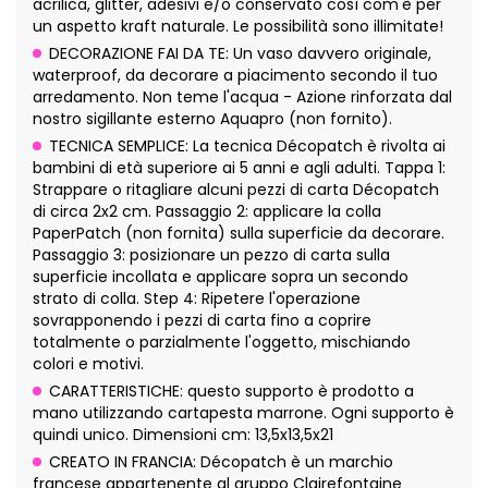
acrilica, glitter, adesivi e/o conservato così com'è per
un aspetto kraft naturale. Le possibilità sono illimitate!
DECORAZIONE FAI DA TE: Un vaso davvero originale,
waterproof, da decorare a piacimento secondo il tuo
arredamento. Non teme l'acqua - Azione rinforzata dal
nostro sigillante esterno Aquapro (non fornito).
TECNICA SEMPLICE: La tecnica Décopatch è rivolta ai
bambini di età superiore ai 5 anni e agli adulti. Tappa 1:
Strappare o ritagliare alcuni pezzi di carta Décopatch
di circa 2x2 cm. Passaggio 2: applicare la colla
PaperPatch (non fornita) sulla superficie da decorare.
Passaggio 3: posizionare un pezzo di carta sulla
superficie incollata e applicare sopra un secondo
strato di colla. Step 4: Ripetere l'operazione
sovrapponendo i pezzi di carta fino a coprire
totalmente o parzialmente l'oggetto, mischiando
colori e motivi.
CARATTERISTICHE: questo supporto è prodotto a
mano utilizzando cartapesta marrone. Ogni supporto è
quindi unico. Dimensioni cm: 13,5x13,5x21
CREATO IN FRANCIA: Décopatch è un marchio
francese appartenente al gruppo Clairefontaine