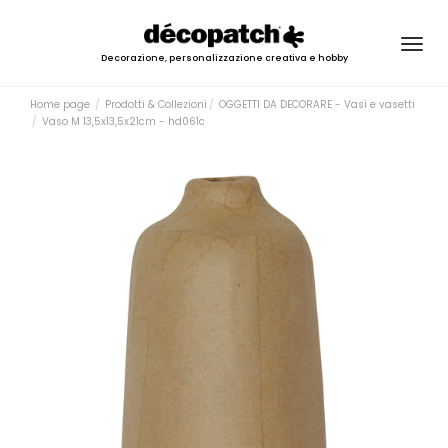
Togg
Decorazione, personalizzazione creativa e hobby
navig
Home page
Prodotti & Collezioni
OGGETTI DA DECORARE - Vasi e vasetti
Vaso M 13,5x13,5x21cm - hd061c