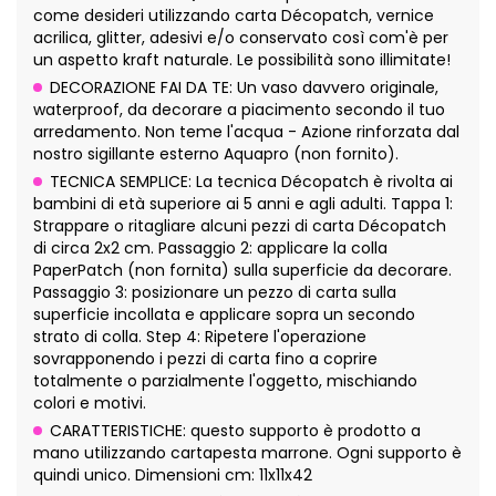
come desideri utilizzando carta Décopatch, vernice
acrilica, glitter, adesivi e/o conservato così com'è per
un aspetto kraft naturale. Le possibilità sono illimitate!
DECORAZIONE FAI DA TE: Un vaso davvero originale,
waterproof, da decorare a piacimento secondo il tuo
arredamento. Non teme l'acqua - Azione rinforzata dal
nostro sigillante esterno Aquapro (non fornito).
TECNICA SEMPLICE: La tecnica Décopatch è rivolta ai
bambini di età superiore ai 5 anni e agli adulti. Tappa 1:
Strappare o ritagliare alcuni pezzi di carta Décopatch
di circa 2x2 cm. Passaggio 2: applicare la colla
PaperPatch (non fornita) sulla superficie da decorare.
Passaggio 3: posizionare un pezzo di carta sulla
superficie incollata e applicare sopra un secondo
strato di colla. Step 4: Ripetere l'operazione
sovrapponendo i pezzi di carta fino a coprire
totalmente o parzialmente l'oggetto, mischiando
colori e motivi.
CARATTERISTICHE: questo supporto è prodotto a
mano utilizzando cartapesta marrone. Ogni supporto è
quindi unico. Dimensioni cm: 11x11x42