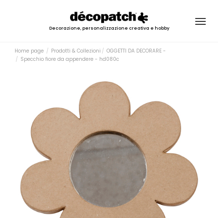
Togg
Decorazione, personalizzazione creativa e hobby
navig
Home page
Prodotti & Collezioni
OGGETTI DA DECORARE -
Specchio fiore da appendere - hd080c