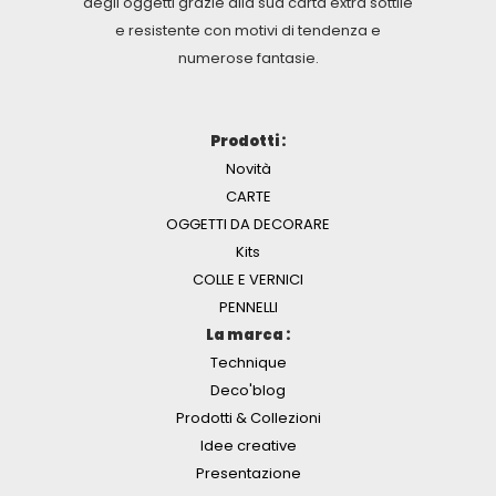
degli oggetti grazie alla sua carta extra sottile
e resistente con motivi di tendenza e
numerose fantasie.
Prodotti :
Novità
CARTE
OGGETTI DA DECORARE
Kits
COLLE E VERNICI
PENNELLI
La marca :
Technique
Deco'blog
Prodotti & Collezioni
Idee creative
Presentazione