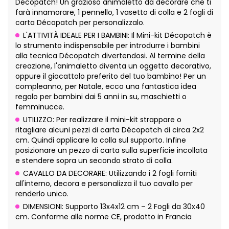
Décopatch! Un grazioso animaletto da decorare che ti
farà innamorare, 1 pennello, 1 vasetto di colla e 2 fogli di
carta Décopatch per personalizzalo.
L'ATTIVITÀ IDEALE PER I BAMBINI: Il Mini-kit Décopatch è
lo strumento indispensabile per introdurre i bambini
alla tecnica Décopatch divertendosi. Al termine della
creazione, l'animaletto diventa un oggetto decorativo,
oppure il giocattolo preferito del tuo bambino! Per un
compleanno, per Natale, ecco una fantastica idea
regalo per bambini dai 5 anni in su, maschietti o
femminucce.
UTILIZZO: Per realizzare il mini-kit strappare o
ritagliare alcuni pezzi di carta Décopatch di circa 2x2
cm. Quindi applicare la colla sul supporto. Infine
posizionare un pezzo di carta sulla superficie incollata
e stendere sopra un secondo strato di colla.
CAVALLO DA DECORARE: Utilizzando i 2 fogli forniti
all'interno, decora e personalizza il tuo cavallo per
renderlo unico.
DIMENSIONI: Supporto 13x4x12 cm – 2 Fogli da 30x40
cm. Conforme alle norme CE, prodotto in Francia