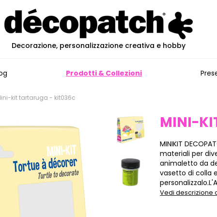
Decorazione, personalizzazione creativa e hobby
og
Prodotti & Collezioni
Pres
ini-kit tartaruga - kit036c
MINI-K
MINIKIT DECOPATC
materiali per div
animaletto da de
vasetto di colla 
personalizzalo.L'A
Vedi descrizione