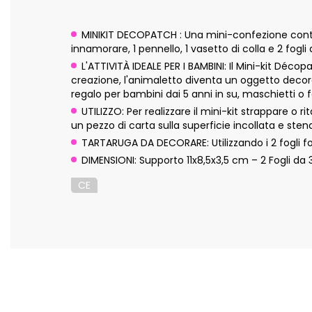
MINIKIT DECOPATCH : Una mini-confezione contene
innamorare, 1 pennello, 1 vasetto di colla e 2 fogl
L'ATTIVITÀ IDEALE PER I BAMBINI: Il Mini-kit Déc
creazione, l'animaletto diventa un oggetto decor
regalo per bambini dai 5 anni in su, maschietti 
UTILIZZO: Per realizzare il mini-kit strappare o r
un pezzo di carta sulla superficie incollata e ste
TARTARUGA DA DECORARE: Utilizzando i 2 fogli for
DIMENSIONI: Supporto 11x8,5x3,5 cm – 2 Fogli d
CE