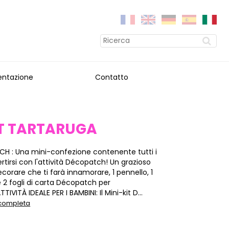
entazione
Contatto
IT TARTARUGA
H : Una mini-confezione contenente tutti i
ertirsi con l'attività Décopatch! Un grazioso
corare che ti farà innamorare, 1 pennello, 1
e 2 fogli di carta Décopatch per
TTIVITÀ IDEALE PER I BAMBINI: Il Mini-kit D...
 completa