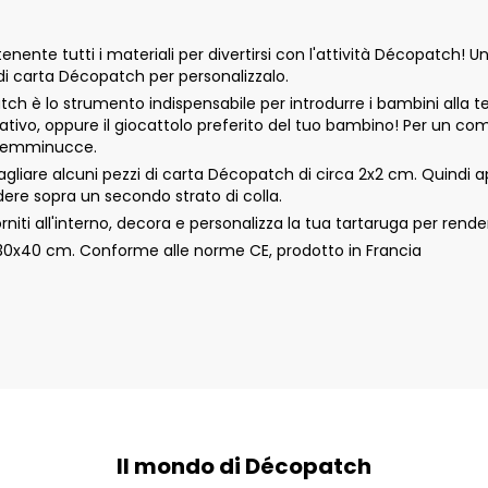
nte tutti i materiali per divertirsi con l'attività Décopatch! U
i di carta Décopatch per personalizzalo.
opatch è lo strumento indispensabile per introdurre i bambini alla
ativo, oppure il giocattolo preferito del tuo bambino! Per un co
o femminucce.
itagliare alcuni pezzi di carta Décopatch di circa 2x2 cm. Quindi a
ndere sopra un secondo strato di colla.
niti all'interno, decora e personalizza la tua tartaruga per rende
a 30x40 cm. Conforme alle norme CE, prodotto in Francia
Il mondo di Décopatch