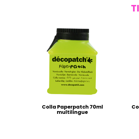
T
Colla Paperpatch 70ml
Co
multilingue