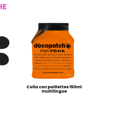
HE
Colla con paillettes 150ml
multilingue