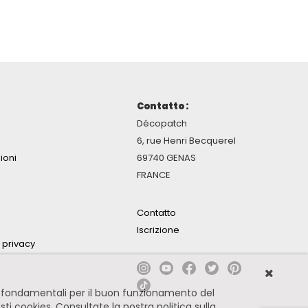
Contatto :
Décopatch
6, rue Henri Becquerel
ioni
69740 GENAS
FRANCE
Contatto
Iscrizione
a privacy
no fondamentali per il buon funzionamento del
esti cookies.
Consultate la nostra politica sulla