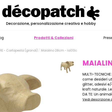
Decorazione, personalizzazione creativa e hobby
og
Prodotti & Collezioni
Pres
E - Cartapesta (grandi)
Maialino 28cm - la013c
MAIALI
MULTI-TECNICHE:
come desideri ut
glitter, adesivi
kraft naturale. L
DA TE: Un animale
Vedi descrizione