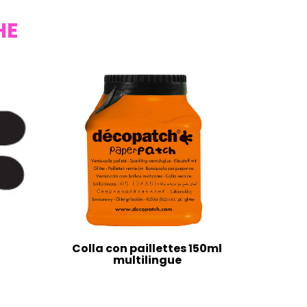
HE
Colla con paillettes 150ml
multilingue