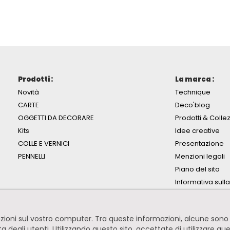
Prodotti :
La marca :
Novità
Technique
CARTE
Deco'blog
OGGETTI DA DECORARE
Prodotti & Collez
Kits
Idee creative
COLLE E VERNICI
Presentazione
PENNELLI
Menzioni legali
Piano del sito
Informativa sull
mazioni sul vostro computer. Tra queste informazioni, alcune so
ita degli utenti. Utilizzando questo sito, accettate di utilizzare qu