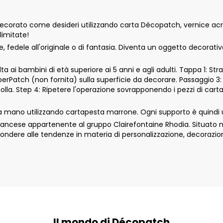
orato come desideri utilizzando carta Décopatch, vernice acrili
limitate!
fedele all'originale o di fantasia. Diventa un oggetto decorati
 ai bambini di età superiore ai 5 anni e agli adulti. Tappa 1: Str
aperPatch (non fornita) sulla superficie da decorare. Passaggio 3:
colla. Step 4: Ripetere l'operazione sovrapponendo i pezzi di car
 mano utilizzando cartapesta marrone. Ogni supporto è quindi 
cese appartenente al gruppo Clairefontaine Rhodia. Situato nell
ondere alle tendenze in materia di personalizzazione, decorazio
Il mondo di Décopatch