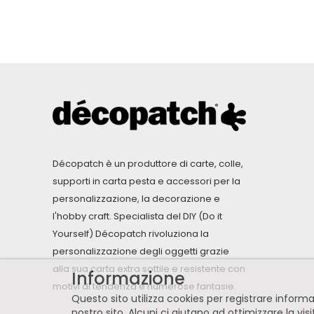
Décopatch è un produttore di carte, colle,
supporti in carta pesta e accessori per la
personalizzazione, la decorazione e
l'hobby craft. Specialista del DIY (Do it
Yourself) Décopatch rivoluziona la
personalizzazione degli oggetti grazie
alla sua carta extra sottile e resistente con
Informazione
motivi di tendenza e numerose fantasie.
Questo sito utilizza cookies per registrare infor
nostro sito. Alcuni ci aiutano ad ottimizzare la vis