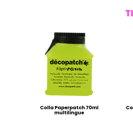
T
Colla Paperpatch 70ml
Co
multilingue