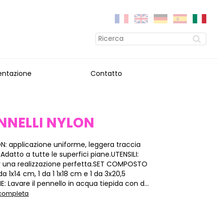
entazione
Contatto
ENNELLI NYLON
N: applicazione uniforme, leggera traccia
 Adatto a tutte le superfici piane.UTENSILI:
er una realizzazione perfetta.SET COMPOSTO
1 da 1x14 cm, 1 da 1 1x18 cm e 1 da 3x20,5
Lavare il pennello in acqua tiepida con d...
 completa