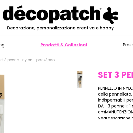
Decorazione, personalizzazione creativa e hobby
og
Prodotti & Collezioni
Pres
et 3 pennelli nylon - pack3pco
SET 3 P
PENNELLO IN NYLO
della pennellata,
indispensabili p
DA: : 3 pennelli: 
cmMANUTENZIONE: 
Vedi descrizione