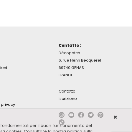
Contatto :
Décopatch
6, rue Henri Becquerel
ioni
69740 GENAS
FRANCE
Contatto
Iscrizione
a privacy
no fondamentali per il buon funzionamento del
esti cookies.
Consultate la nostra politica sulla