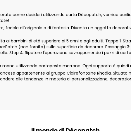
ato come desideri utilizzando carta Décopatch, vernice acrilica
tate!
 fedele all'originale o di fantasia. Diventa un oggetto decorat
 ai bambini di età superiore ai 5 anni e agli adulti. Tappa 1: Str
aperPatch (non fornita) sulla superficie da decorare. Passaggio 3:
colla. Step 4: Ripetere l'operazione sovrapponendo i pezzi di car
 mano utilizzando cartapesta marrone. Ogni supporto è quindi u
cese appartenente al gruppo Clairefontaine Rhodia. Situato nell
ondere alle tendenze in materia di personalizzazione, decorazio
Il mondo di Décopatch