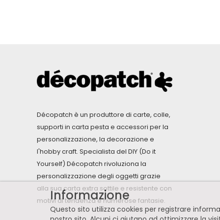
Décopatch è un produttore di carte, colle,
supporti in carta pesta e accessori per la
personalizzazione, la decorazione e
l'hobby craft. Specialista del DIY (Do it
Yourself) Décopatch rivoluziona la
personalizzazione degli oggetti grazie
alla sua carta extra sottile e resistente con
Informazione
motivi di tendenza e numerose fantasie.
Questo sito utilizza cookies per registrare infor
nostro sito. Alcuni ci aiutano ad ottimizzare la vis