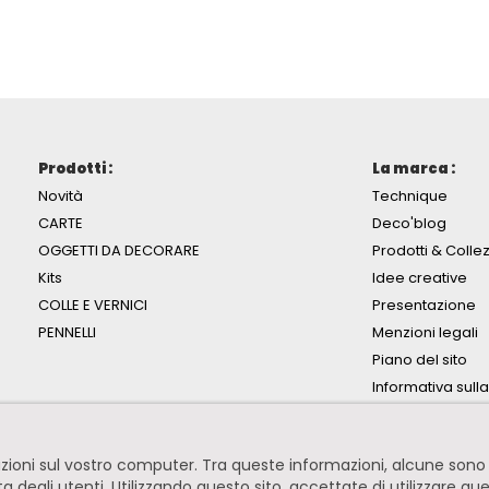
Prodotti :
La marca :
Novità
Technique
CARTE
Deco'blog
OGGETTI DA DECORARE
Prodotti & Collez
Kits
Idee creative
COLLE E VERNICI
Presentazione
PENNELLI
Menzioni legali
Piano del sito
Informativa sull
mazioni sul vostro computer. Tra queste informazioni, alcune so
ita degli utenti. Utilizzando questo sito, accettate di utilizzare qu