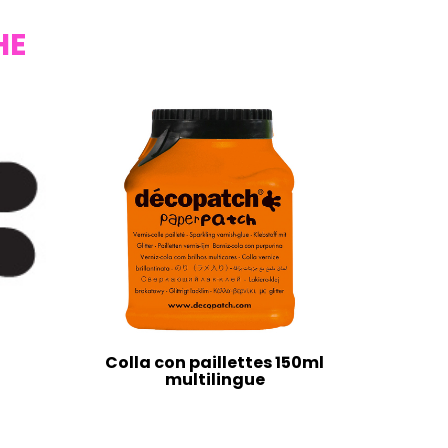
HE
Colla con paillettes 150ml
multilingue