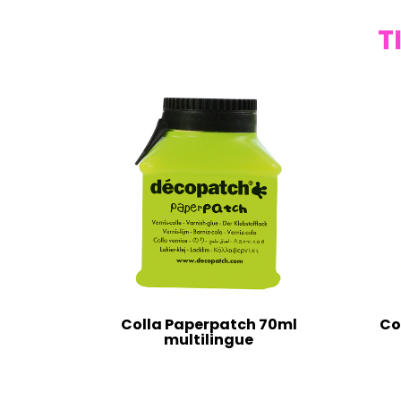
T
Colla Paperpatch 70ml
Co
multilingue