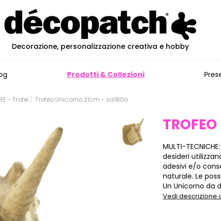
Decorazione, personalizzazione creativa e hobby
og
Prodotti & Collezioni
Pres
 - Trofei
Trofeo Unicorno 21cm - sa180o
TROFEO
MULTI-TECNICHE:
desideri utilizza
adesivi e/o cons
naturale. Le poss
Un Unicorno da de
Vedi descrizione