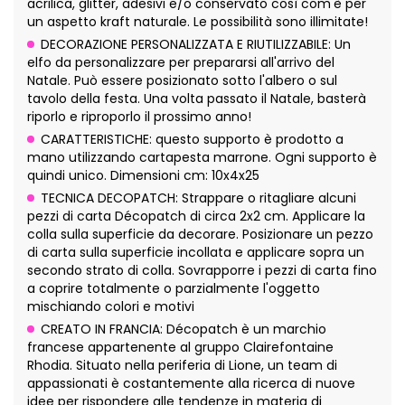
acrilica, glitter, adesivi e/o conservato così com'è per
un aspetto kraft naturale. Le possibilità sono illimitate!
DECORAZIONE PERSONALIZZATA E RIUTILIZZABILE: Un
elfo da personalizzare per prepararsi all'arrivo del
Natale. Può essere posizionato sotto l'albero o sul
tavolo della festa. Una volta passato il Natale, basterà
riporlo e riproporlo il prossimo anno!
CARATTERISTICHE: questo supporto è prodotto a
mano utilizzando cartapesta marrone. Ogni supporto è
quindi unico. Dimensioni cm: 10x4x25
TECNICA DECOPATCH: Strappare o ritagliare alcuni
pezzi di carta Décopatch di circa 2x2 cm. Applicare la
colla sulla superficie da decorare. Posizionare un pezzo
di carta sulla superficie incollata e applicare sopra un
secondo strato di colla. Sovrapporre i pezzi di carta fino
a coprire totalmente o parzialmente l'oggetto
mischiando colori e motivi
CREATO IN FRANCIA: Décopatch è un marchio
francese appartenente al gruppo Clairefontaine
Rhodia. Situato nella periferia di Lione, un team di
appassionati è costantemente alla ricerca di nuove
idee per rispondere alle tendenze in materia di