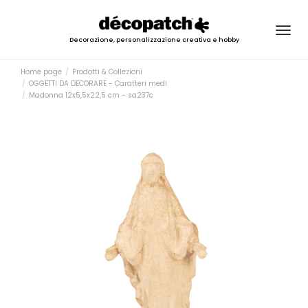
Togg
Decorazione, personalizzazione creativa e hobby
navig
Home page
Prodotti & Collezioni
OGGETTI DA DECORARE - Caratteri medi
Madonna 12x5,5x22,5 cm - sa237c