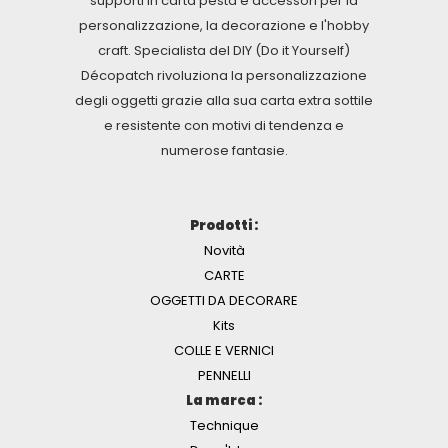
supporti in carta pesta e accessori per la
personalizzazione, la decorazione e l'hobby
craft. Specialista del DIY (Do it Yourself)
Décopatch rivoluziona la personalizzazione
degli oggetti grazie alla sua carta extra sottile
e resistente con motivi di tendenza e
numerose fantasie.
Prodotti :
Novità
CARTE
OGGETTI DA DECORARE
Kits
COLLE E VERNICI
PENNELLI
La marca :
Technique