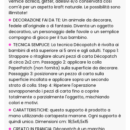
vernice acrilica, glitter, adesivi e/o conservata così
com'è per un aspetto kraft naturale. Le possibilità sono
illimitate!
DECORAZIONE FAI DA TE: Un animale da decorare,
fedele all'originale o di fantasia. Diventa un oggetto
decorativo, un personaggio delle favole o un semplice
compagno di gioco per il tuo bambino.
TECNICA SEMPLICE: La tecnica Décopatch è rivolta ai
bambini di età superiore ai 5 anni e agli adulti. Tappa 1:
Strappare o ritagliare alcuni pezzi di carta Décopatch
di circa 2x2 cm. Passaggio 2: applicare la colla
PaperPatch (non fornita) sulla superficie da decorare.
Passaggio 3: posizionare un pezzo di carta sulla
superficie incollata e applicare sopra un secondo
strato di colla. Step 4: Ripetere l'operazione
sovrapponendo i pezzi di carta fino a coprire
totalmente o parzialmente l'oggetto, mischiando
colori e motivi.
CARATTERISTICHE: questo supporto è prodotto a
mano utilizzando cartapesta marrone. Ogni supporto è
quindi unico. Dimensioni cm: 18,5x6,5x15
CREATO IN FRANCIA: Décopatch è un marchio