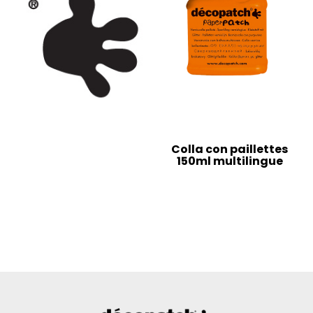
Colla con paillettes
150ml multilingue