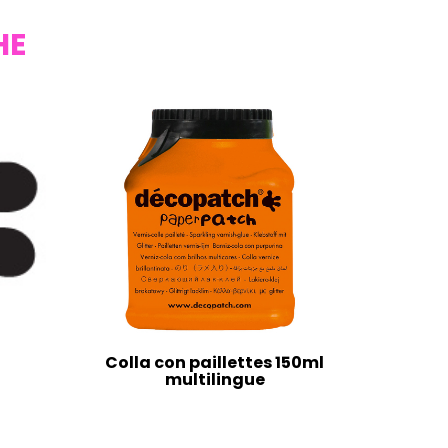
HE
Colla con paillettes 150ml
multilingue