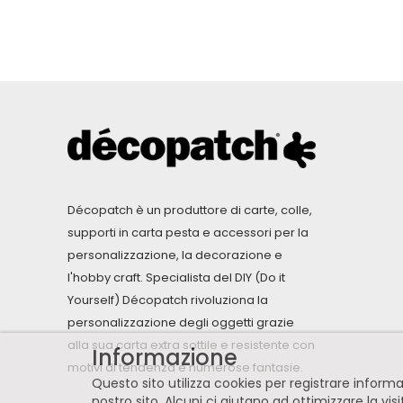
Décopatch è un produttore di carte, colle,
supporti in carta pesta e accessori per la
personalizzazione, la decorazione e
l'hobby craft. Specialista del DIY (Do it
Yourself) Décopatch rivoluziona la
personalizzazione degli oggetti grazie
alla sua carta extra sottile e resistente con
Informazione
motivi di tendenza e numerose fantasie.
Questo sito utilizza cookies per registrare infor
nostro sito. Alcuni ci aiutano ad ottimizzare la vis