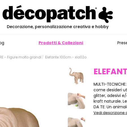
Decorazione, personalizzazione creativa e hobby
og
Prodotti & Collezioni
Pres
E - Figure molto grandi
Elefante 100cm - xla02o
ELEFANT
MULTI-TECNICHE:
come desideri ut
glitter, adesivi
kraft naturale. L
DA TE: Un animale
Vedi descrizione