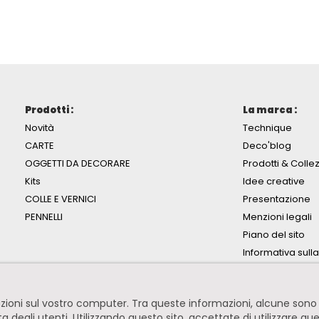
Prodotti :
La marca :
Novità
Technique
CARTE
Deco'blog
OGGETTI DA DECORARE
Prodotti & Collez
Kits
Idee creative
COLLE E VERNICI
Presentazione
PENNELLI
Menzioni legali
Piano del sito
Informativa sull
mazioni sul vostro computer. Tra queste informazioni, alcune so
ita degli utenti. Utilizzando questo sito, accettate di utilizzare qu