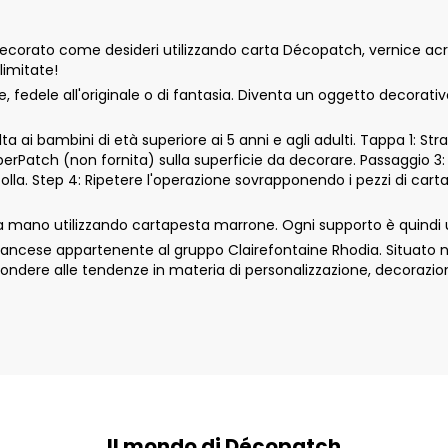
orato come desideri utilizzando carta Décopatch, vernice acrili
limitate!
fedele all'originale o di fantasia. Diventa un oggetto decorati
 ai bambini di età superiore ai 5 anni e agli adulti. Tappa 1: Str
aperPatch (non fornita) sulla superficie da decorare. Passaggio 3:
colla. Step 4: Ripetere l'operazione sovrapponendo i pezzi di car
 mano utilizzando cartapesta marrone. Ogni supporto è quindi 
cese appartenente al gruppo Clairefontaine Rhodia. Situato nell
ondere alle tendenze in materia di personalizzazione, decorazio
Il mondo di Décopatch