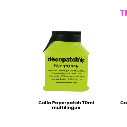
T
Colla Paperpatch 70ml
Co
multilingue