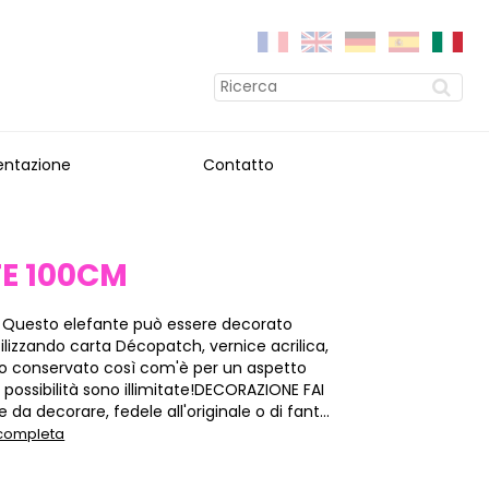
entazione
Contatto
E 100CM
 Questo elefante può essere decorato
ilizzando carta Décopatch, vernice acrilica,
 e/o conservato così com'è per un aspetto
e possibilità sono illimitate!DECORAZIONE FAI
 da decorare, fedele all'originale o di fant...
 completa