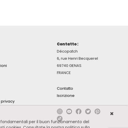
Contatto :
Décopatch
6, rue Henri Becquerel
ioni
69740 GENAS
FRANCE
Contatto
Iscrizione
a privacy
no fondamentali per il buon funzionamento del
esti cookies.
Consultate la nostra politica sulla