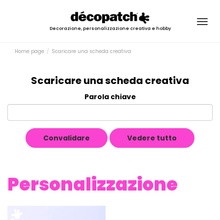
Togg
Decorazione, personalizzazione creativa e hobby
navig
Home page
Scaricare una scheda creativa
Scaricare una scheda creativa
Parola chiave
Convalidare
Vedere tutto
Personalizzazione