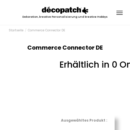
Togg
Dekoration, kreative Personalisierung und kreative Hobbys
navig
Startseite
Commerce Connector DE
Commerce Connector DE
Erhältlich in 0 
Ausgewähltes Produkt :