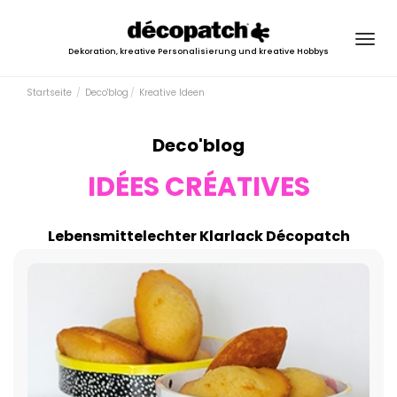
Togg
Dekoration, kreative Personalisierung und kreative Hobbys
navig
Startseite
Deco'blog
Kreative Ideen
Deco'blog
IDÉES CRÉATIVES
Lebensmittelechter Klarlack Décopatch