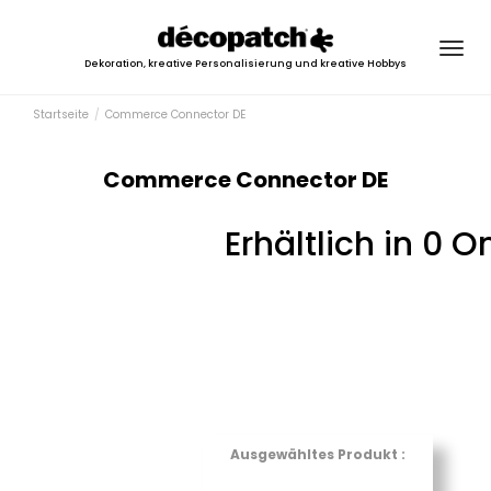
Togg
Dekoration, kreative Personalisierung und kreative Hobbys
navig
Startseite
Commerce Connector DE
Commerce Connector DE
Erhältlich in 0 
Ausgewähltes Produkt :