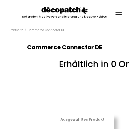
Togg
Dekoration, kreative Personalisierung und kreative Hobbys
navig
Startseite
Commerce Connector DE
Commerce Connector DE
Erhältlich in 0 
Ausgewähltes Produkt :