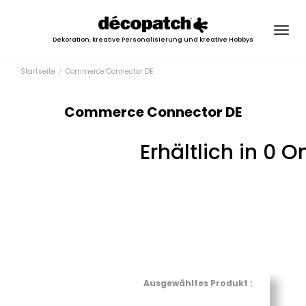
Togg
Dekoration, kreative Personalisierung und kreative Hobbys
navig
Startseite
Commerce Connector DE
Commerce Connector DE
Erhältlich in 0 
Ausgewähltes Produkt :