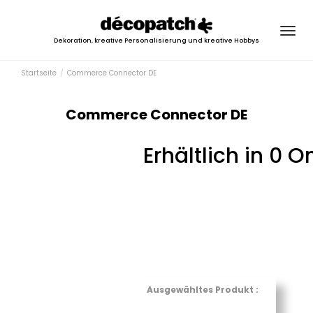
Togg
Dekoration, kreative Personalisierung und kreative Hobbys
navig
Startseite
Commerce Connector DE
Commerce Connector DE
Erhältlich in 0 
Ausgewähltes Produkt :