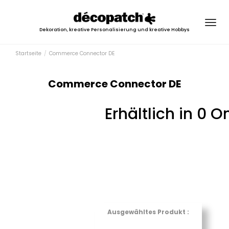
Togg
Dekoration, kreative Personalisierung und kreative Hobbys
navig
Startseite
Commerce Connector DE
Commerce Connector DE
Erhältlich in 0 
Ausgewähltes Produkt :