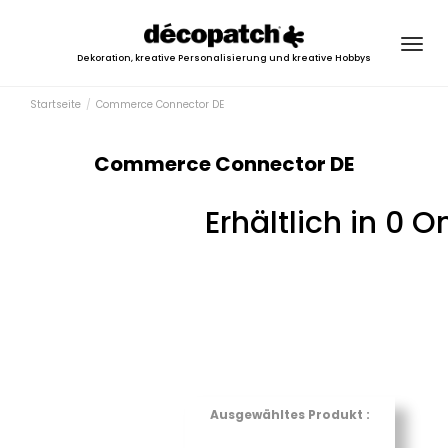
Togg
Dekoration, kreative Personalisierung und kreative Hobbys
navig
Startseite
Commerce Connector DE
Commerce Connector DE
Erhältlich in 0 
Ausgewähltes Produkt :