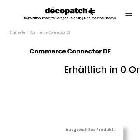
Togg
Dekoration, kreative Personalisierung und kreative Hobbys
navig
Startseite
Commerce Connector DE
Commerce Connector DE
Erhältlich in 0 
Ausgewähltes Produkt :