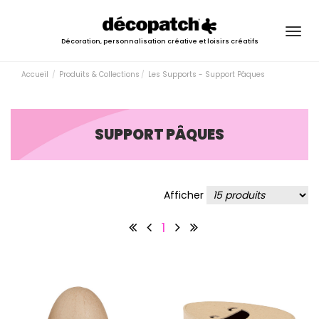
Togg
Décoration, personnalisation créative et loisirs créatifs
navig
Accueil
Produits & Collections
Les Supports - Support Pâques
SUPPORT PÂQUES
Afficher
1