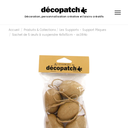
Togg
Décoration, personnalisation créative et loisirs créatifs
navig
Accueil
Produits & Collections
Les Supports - Support Pâques
Sachet de 5 œufs à suspendre 4x11x15cm - ac384o