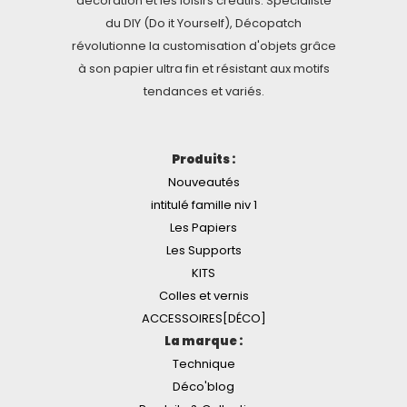
décoration et les loisirs créatifs. Spécialiste
du DIY (Do it Yourself), Décopatch
révolutionne la customisation d'objets grâce
à son papier ultra fin et résistant aux motifs
tendances et variés.
Produits :
Nouveautés
intitulé famille niv 1
Les Papiers
Les Supports
KITS
Colles et vernis
ACCESSOIRES[DÉCO]
La marque :
Technique
Déco'blog