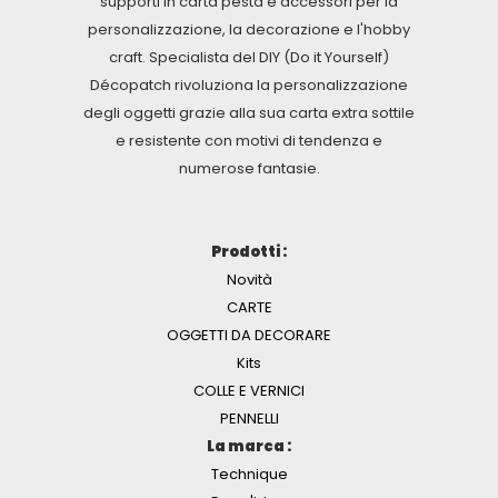
supporti in carta pesta e accessori per la
personalizzazione, la decorazione e l'hobby
craft. Specialista del DIY (Do it Yourself)
Décopatch rivoluziona la personalizzazione
degli oggetti grazie alla sua carta extra sottile
e resistente con motivi di tendenza e
numerose fantasie.
Prodotti :
Novità
CARTE
OGGETTI DA DECORARE
Kits
COLLE E VERNICI
PENNELLI
La marca :
Technique