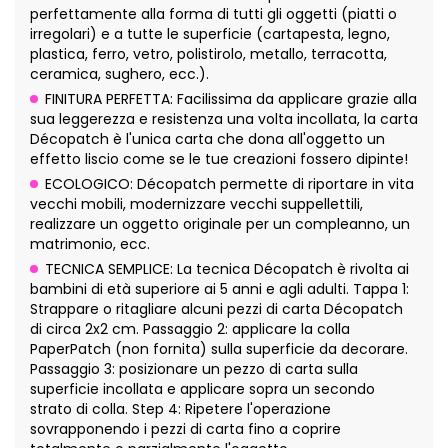
perfettamente alla forma di tutti gli oggetti (piatti o
irregolari) e a tutte le superficie (cartapesta, legno,
plastica, ferro, vetro, polistirolo, metallo, terracotta,
ceramica, sughero, ecc.).
FINITURA PERFETTA: Facilissima da applicare grazie alla
sua leggerezza e resistenza una volta incollata, la carta
Décopatch è l'unica carta che dona all'oggetto un
effetto liscio come se le tue creazioni fossero dipinte!
ECOLOGICO: Décopatch permette di riportare in vita
vecchi mobili, modernizzare vecchi suppellettili,
realizzare un oggetto originale per un compleanno, un
matrimonio, ecc.
TECNICA SEMPLICE: La tecnica Décopatch è rivolta ai
bambini di età superiore ai 5 anni e agli adulti. Tappa 1:
Strappare o ritagliare alcuni pezzi di carta Décopatch
di circa 2x2 cm. Passaggio 2: applicare la colla
PaperPatch (non fornita) sulla superficie da decorare.
Passaggio 3: posizionare un pezzo di carta sulla
superficie incollata e applicare sopra un secondo
strato di colla. Step 4: Ripetere l'operazione
sovrapponendo i pezzi di carta fino a coprire