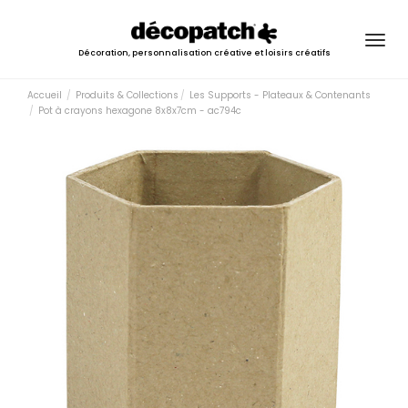
Togg
Décoration, personnalisation créative et loisirs créatifs
navig
Accueil
Produits & Collections
Les Supports - Plateaux & Contenants
Pot à crayons hexagone 8x8x7cm - ac794c