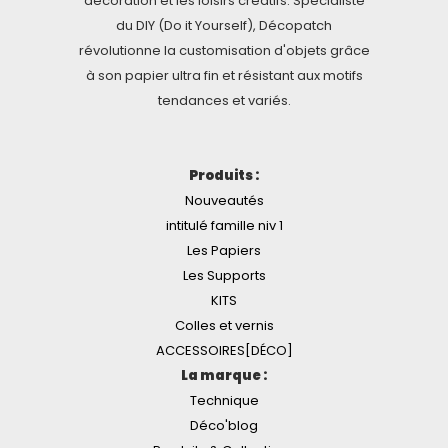
décoration et les loisirs créatifs. Spécialiste
du DIY (Do it Yourself), Décopatch
révolutionne la customisation d'objets grâce
à son papier ultra fin et résistant aux motifs
tendances et variés.
Produits :
Nouveautés
intitulé famille niv 1
Les Papiers
Les Supports
KITS
Colles et vernis
ACCESSOIRES[DÉCO]
La marque :
Technique
Déco'blog