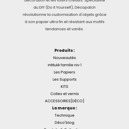
décoration et les loisirs créatifs. Spécialiste
du DIY (Do it Yourself), Décopatch
révolutionne la customisation d'objets grâce
à son papier ultra fin et résistant aux motifs
tendances et variés.
Produits :
Nouveautés
intitulé famille niv 1
Les Papiers
Les Supports
KITS
Colles et vernis
ACCESSOIRES[DÉCO]
La marque :
Technique
Déco'blog