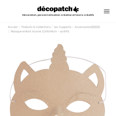
Togg
Décoration, personnalisation créative et loisirs créatifs
navig
Accueil
Produits & Collections
Les Supports - Accessoires||||||||||||
Masque enfant licorne 0,1x15x14cm - ac847c