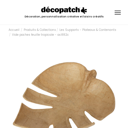
Togg
Décoration, personnalisation créative et loisirs créatifs
navig
Accueil
Produits & Collections
Les Supports - Plateaux & Contenants
Vide poches feuille tropicale - ac882c