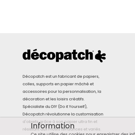
Décopatch est un fabricant de papiers,
colles, supports en papier mâché et
accessoires pour la personnalisation, la
décoration et les loisirs créatifs.
Spécialiste du DIY (Do it Yourself),
Décopatch révolutionne la customisation
d'objets grâce à son papier ultra fin et
Information
résistant aux motifs tendances et variés.
Ce site utilise des cookies pour enregistrer des 