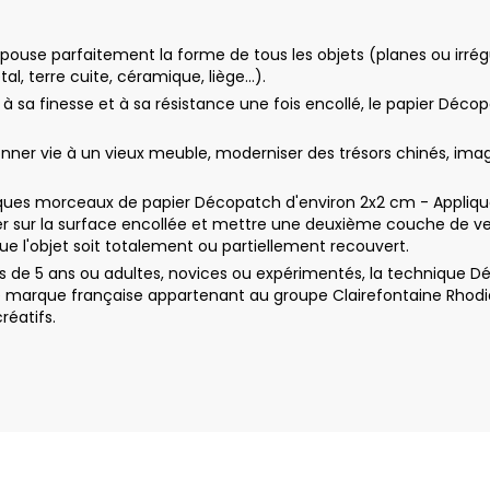
ouse parfaitement la forme de tous les objets (planes ou irrégul
tal, terre cuite, céramique, liège…).
e à sa finesse et à sa résistance une fois encollé, le papier Déco
r vie à un vieux meuble, moderniser des trésors chinés, imagine
ues morceaux de papier Décopatch d'environ 2x2 cm - Appliquez 
 sur la surface encollée et mettre une deuxième couche de ver
e l'objet soit totalement ou partiellement recouvert.
 de 5 ans ou adultes, novices ou expérimentés, la technique Dé
e marque française appartenant au groupe Clairefontaine Rhodia
réatifs.