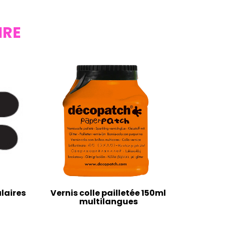
IRE
laires
Vernis colle pailletée 150ml
multilangues