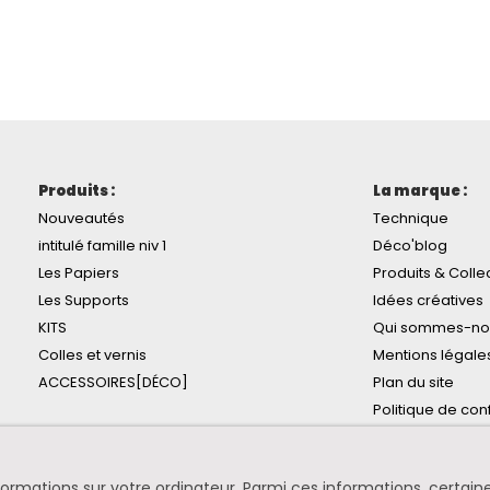
Produits :
La marque :
Nouveautés
Technique
intitulé famille niv 1
Déco'blog
Les Papiers
Produits & Colle
Les Supports
Idées créatives
KITS
Qui sommes-no
Colles et vernis
Mentions légale
ACCESSOIRES[DÉCO]
Plan du site
Politique de conf
informations sur votre ordinateur. Parmi ces informations, certa