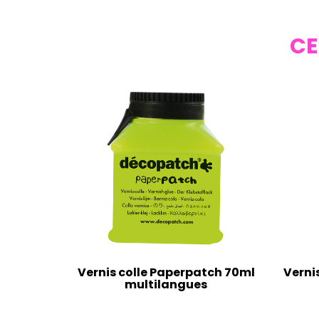
CE
Vernis colle Paperpatch 70ml
Verni
multilangues