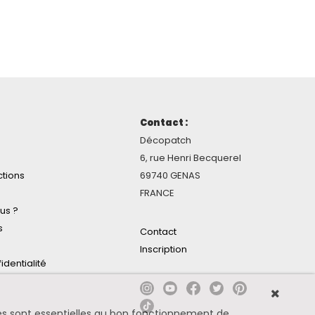
Contact :
Décopatch
6, rue Henri Becquerel
ctions
69740 GENAS
FRANCE
us ?
s
Contact
Inscription
identialité
ines sont essentielles au bon fonctionnement de