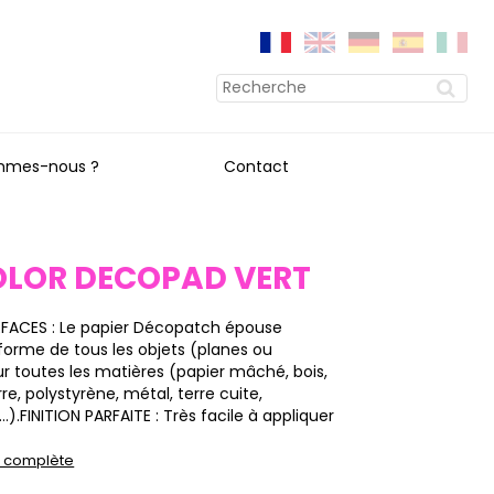
mmes-nous ?
Contact
OLOR DECOPAD VERT
RFACES : Le papier Décopatch épouse
forme de tous les objets (planes ou
sur toutes les matières (papier mâché, bois,
rre, polystyrène, métal, terre cuite,
).FINITION PARFAITE : Très facile à appliquer
on complète