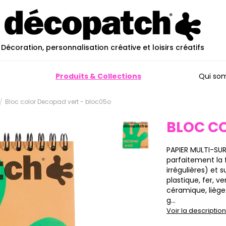
Décoration, personnalisation créative et loisirs créatifs
Produits & Collections
Qui so
Bloc color Decopad vert - bloc05o
BLOC C
PAPIER MULTI-SU
parfaitement la 
irrégulières) et 
plastique, fer, ve
céramique, liège…
g...
Voir la descripti