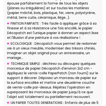
épouse parfaitement la forme de tous les objets
(planes ou irrégulières) et sur toutes les matières
(papier mâché, bois, plastique, fer, verre, polystyrène,
métal, terre cuite, céramique, liège…).
FINITION PARFAITE : Très facile à appliquer grâce à sa
finesse et à sa résistance une fois encollé, le papier
Décopatch est l'unique papier à donner un aspect lisse
et l'illusion d'une peinture à vos réalisations !
ECOLOGIQUE : Décopatch vous permet de redonner
vie à un vieux meuble, moderniser des trésors chinés,
imaginer un objet original pour un anniversaire, un
mariage…
TECHNIQUE SIMPLE : déchirez ou découpez quelques
morceaux de papier Décopatch d'environ 2x2 cm -
Appliquez le vernis-colle PaperPatch (non fourni) sur le
support à décorer. Déposez un morceau de papier sur
la surface encollée et mettre une deuxième couche
de vernis-colle par-dessus. Répêtez l'opération en
superposant les morceaux de papier jusqu'à ce que
l'objet soit totalement ou partiellement recouvert.
UN PAPIER TOUTES GENERATIONS : Enfants de plus de 5