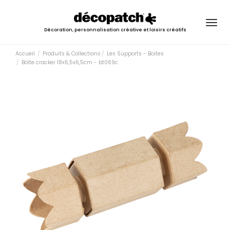
Togg
Décoration, personnalisation créative et loisirs créatifs
navig
Accueil
Produits & Collections
Les Supports - Boites
Boîte cracker 18x6,5x6,5cm - bt069c