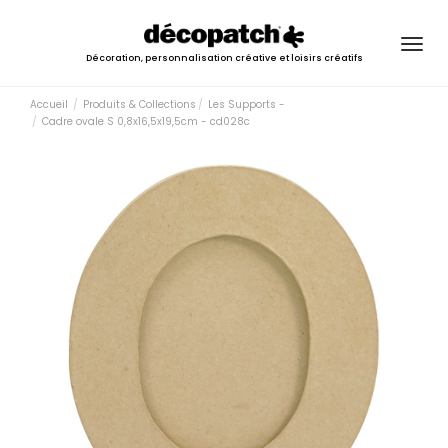
Togg
Décoration, personnalisation créative et loisirs créatifs
navig
Accueil
Produits & Collections
Les Supports -
Cadre ovale S 0,8x16,5x19,5cm - cd028c